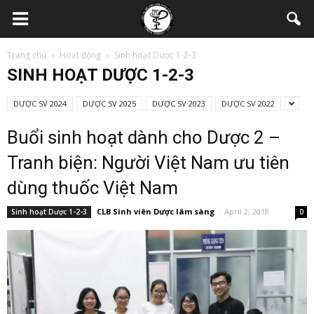
Trang chủ
Hoạt động
Sinh hoạt Dược 1-2-3
SINH HOẠT DƯỢC 1-2-3
DƯỢC SV 2024
DƯỢC SV 2025
DƯỢC SV 2023
DƯỢC SV 2022
Buổi sinh hoạt dành cho Dược 2 –
Tranh biện: Người Việt Nam ưu tiên
dùng thuốc Việt Nam
CLB Sinh viên Dược lâm sàng
-
April 2, 2018
Sinh hoạt Dược 1-2-3
0