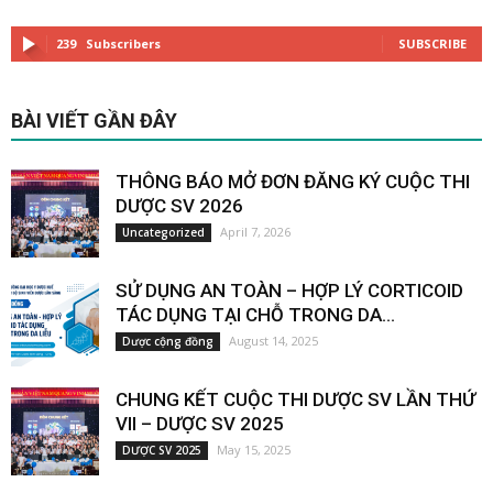
239
Subscribers
SUBSCRIBE
BÀI VIẾT GẦN ĐÂY
THÔNG BÁO MỞ ĐƠN ĐĂNG KÝ CUỘC THI
DƯỢC SV 2026
April 7, 2026
Uncategorized
SỬ DỤNG AN TOÀN – HỢP LÝ CORTICOID
TÁC DỤNG TẠI CHỖ TRONG DA...
August 14, 2025
Dược cộng đồng
CHUNG KẾT CUỘC THI DƯỢC SV LẦN THỨ
VII – DƯỢC SV 2025
May 15, 2025
DƯỢC SV 2025