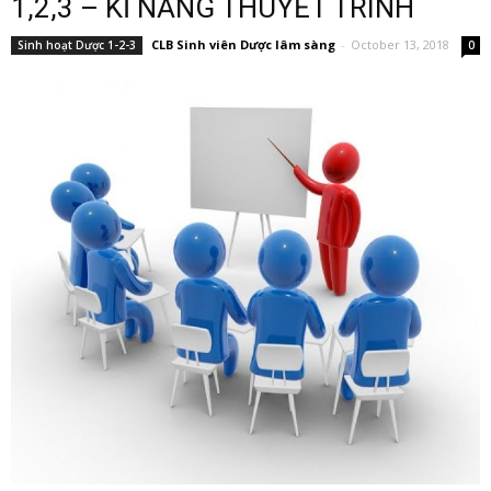
1,2,3 – KĨ NĂNG THUYẾT TRÌNH
CLB Sinh viên Dược lâm sàng
-
October 13, 2018
Sinh hoạt Dược 1-2-3
0