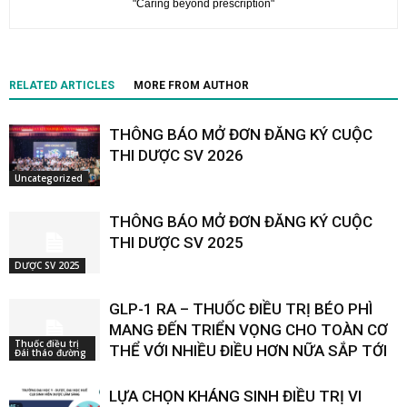
"Caring beyond prescription"
RELATED ARTICLES
MORE FROM AUTHOR
THÔNG BÁO MỞ ĐƠN ĐĂNG KÝ CUỘC
THI DƯỢC SV 2026
Uncategorized
THÔNG BÁO MỞ ĐƠN ĐĂNG KÝ CUỘC
THI DƯỢC SV 2025
DƯỢC SV 2025
GLP-1 RA – THUỐC ĐIỀU TRỊ BÉO PHÌ
MANG ĐẾN TRIỂN VỌNG CHO TOÀN CƠ
Thuốc điều trị
THỂ VỚI NHIỀU ĐIỀU HƠN NỮA SẮP TỚI
Đái tháo đường
LỰA CHỌN KHÁNG SINH ĐIỀU TRỊ VI