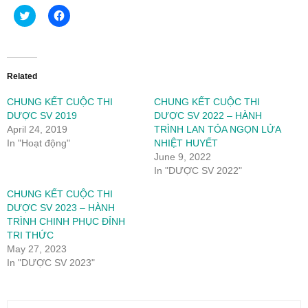
Click
Click
to
to
share
share
on
on
Twitter
Facebook
(Opens
(Opens
in
in
new
new
Related
window)
window)
CHUNG KẾT CUỘC THI
CHUNG KẾT CUỘC THI
DƯỢC SV 2019
DƯỢC SV 2022 – HÀNH
April 24, 2019
TRÌNH LAN TỎA NGỌN LỬA
In "Hoạt động"
NHIỆT HUYẾT
June 9, 2022
In "DƯỢC SV 2022"
CHUNG KẾT CUỘC THI
DƯỢC SV 2023 – HÀNH
TRÌNH CHINH PHỤC ĐỈNH
TRI THỨC
May 27, 2023
In "DƯỢC SV 2023"