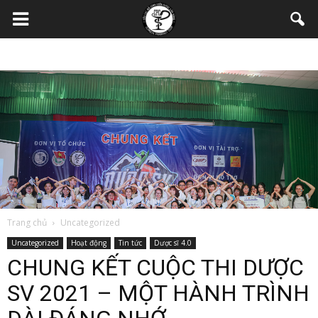
Trang chủ
Uncategorized
Uncategorized
Hoạt động
Tin tức
Dược sĩ 4.0
CHUNG KẾT CUỘC THI DƯỢC
SV 2021 – MỘT HÀNH TRÌNH