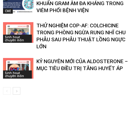
KHUẨN GRAM ÂM ĐA KHÁNG TRONG
VIÊM PHỔI BỆNH VIỆN
CME
THỬ NGHIỆM COP-AF: COLCHICINE
TRONG PHÒNG NGỪA RUNG NHĨ CHU
Sinh hoạt
PHẪU SAU PHẪU THUẬT LỒNG NGỰC
chuyên môn
LỚN
KỶ NGUYÊN MỚI CỦA ALDOSTERONE –
MỤC TIÊU ĐIỀU TRỊ TĂNG HUYẾT ÁP
Sinh hoạt
chuyên môn