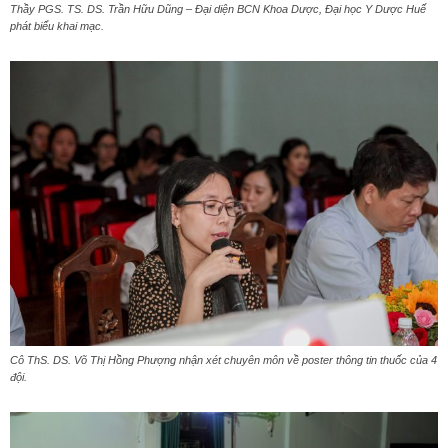
Thầy PGS. TS. DS. Trần Hữu Dũng – Đại diện BCN Khoa Dược, Đại học Y Dược Huế
phát biểu khai mạc.
Cô ThS. DS. Võ Thị Hồng Phượng nhận xét chuyên môn về poster thông tin thuốc của 4
đội.