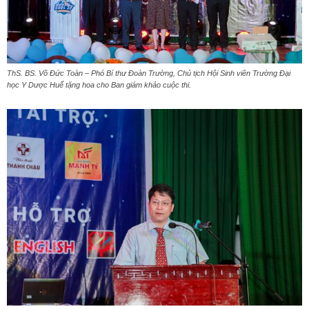
ThS. BS. Võ Đức Toàn – Phó Bí thư Đoàn Trường, Chủ tịch Hội Sinh viên Trường Đại
học Y Dược Huế tặng hoa cho Ban giám khảo cuộc thi.