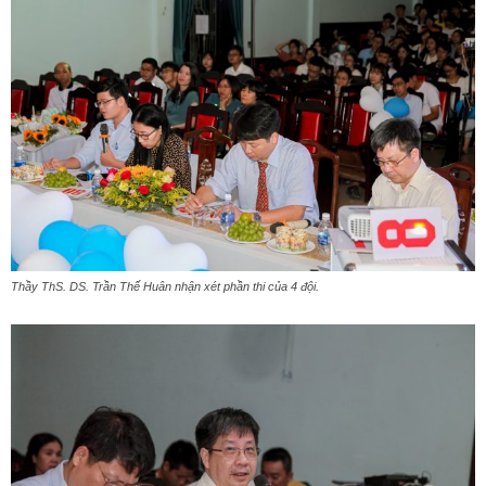
Thầy ThS. DS. Trần Thế Huân nhận xét phần thi của 4 đội.