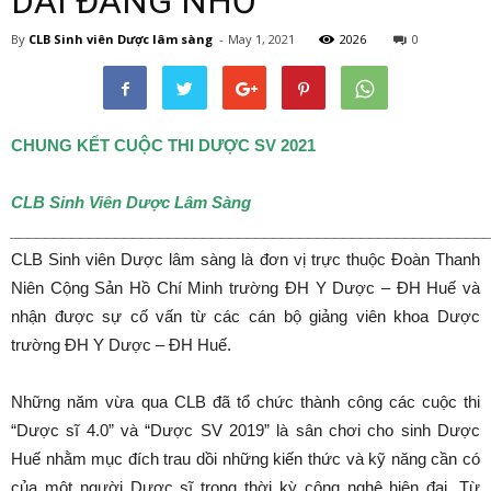
DÀI ĐÁNG NHỚ
By
CLB Sinh viên Dược lâm sàng
-
May 1, 2021
2026
0
CHUNG KẾT CUỘC THI DƯỢC SV 2021
CLB Sinh Viên Dược Lâm Sàng
______________________________________________________
CLB Sinh viên Dược lâm sàng là đơn vị trực thuộc Đoàn Thanh
Niên Cộng Sản Hồ Chí Minh trường ĐH Y Dược – ĐH Huế và
nhận được sự cố vấn từ các cán bộ giảng viên khoa Dược
trường ĐH Y Dược – ĐH Huế.
Những năm vừa qua CLB đã tổ chức thành công các cuộc thi
“Dược sĩ 4.0” và “Dược SV 2019” là sân chơi cho sinh Dược
Huế nhằm mục đích trau dồi những kiến thức và kỹ năng cần có
của một người Dược sĩ trong thời kỳ công nghệ hiện đại. Từ