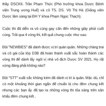
thầy DSCKII. Trần Phạm Thức (Phó trưởng khoa Dược Bệnh
viện Trung ương Huế) và cô TS. DS. Võ Thị Hà (Giảng viên
Dược lâm sàng tại ĐH Y khoa Phạm Ngọc Thạch).
Cuộc thi đã diễn ra vô cùng gay cấn đến những giây phút cuối
cùng. Trải qua 4 vòng thi, kết quả chung cuộc như sau:
Đội ”NEWBIES” đã dành được vị trí quán quân. Những chàng trai
và cô gái của lớp D3B đã hoàn thành xuất sắc hoàn thành các
vòng thi để dành lấy ngôi vị nhà vô địch Dược SV 2021. Họ rất
xứng đáng phải không nào?
Đội “STT” xuất sắc không kém đã dành vị trí á quân. Mặc dù, chỉ
có một khoảng thời gian ngắn để chuẩn bị cho đêm chung kết
nhưng các bạn ấy đã tạo ra những vòng thi tỏa sáng trên sân
khấu đêm chung kết .