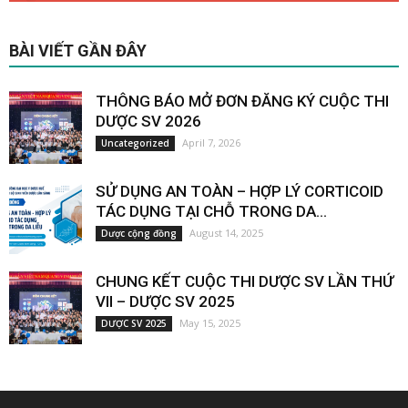
BÀI VIẾT GẦN ĐÂY
THÔNG BÁO MỞ ĐƠN ĐĂNG KÝ CUỘC THI
DƯỢC SV 2026
April 7, 2026
Uncategorized
SỬ DỤNG AN TOÀN – HỢP LÝ CORTICOID
TÁC DỤNG TẠI CHỖ TRONG DA...
August 14, 2025
Dược cộng đồng
CHUNG KẾT CUỘC THI DƯỢC SV LẦN THỨ
VII – DƯỢC SV 2025
May 15, 2025
DƯỢC SV 2025