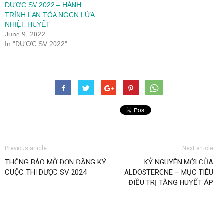
DƯỢC SV 2022 – HÀNH
TRÌNH LAN TỎA NGỌN LỬA
NHIỆT HUYẾT
June 9, 2022
In "DƯỢC SV 2022"
Previous article
Next article
THÔNG BÁO MỞ ĐƠN ĐĂNG KÝ
KỶ NGUYÊN MỚI CỦA
CUỘC THI DƯỢC SV 2024
ALDOSTERONE – MỤC TIÊU
ĐIỀU TRỊ TĂNG HUYẾT ÁP