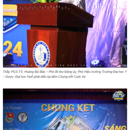
Thầy PGS.TS. Hoàng Bùi Bảo – Phó Bí thư Đảng ủy, Phó Hiệu trưởng Trường Đại học Y
– Dược, Đại học Huế phát biểu tại đêm Chung kết Cuộc thi