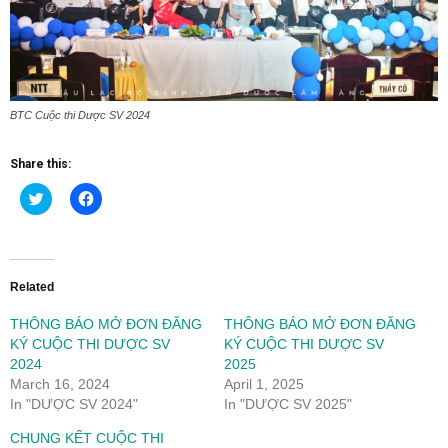
BTC Cuộc thi Dược SV 2024
Share this:
Click
Click
to
to
share
share
on
on
Twitter
Facebook
(Opens
(Opens
in
in
new
new
Related
window)
window)
THÔNG BÁO MỞ ĐƠN ĐĂNG
THÔNG BÁO MỞ ĐƠN ĐĂNG
KÝ CUỘC THI DƯỢC SV
KÝ CUỘC THI DƯỢC SV
2024
2025
March 16, 2024
April 1, 2025
In "DƯỢC SV 2024"
In "DƯỢC SV 2025"
CHUNG KẾT CUỘC THI