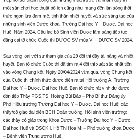
một sân chơi học thuật bổ ích cũng như
mang đến làn sóng thôi
thức ngọn lửa đam mê, tinh thần nhiệt huyết và sức sáng tạo của
những sinh viên Dược khoa, Trường Đại học Y – Dược, Đại học
Huế. Năm 2024, Câu lạc bộ Sinh viên Dược lâm sàng tiếp tục
đăng cai tổ chức Cuộc thi DƯỢC SV mùa VI – DƯỢC SV 2024.
Sau vòng loại với sự tham gia của 29 đội thi đầy tài năng và nhiệt
huyết, Ban tổ chức Cuộc thi đã tìm ra 4 đội thi xuất sắc nhất tiến
vào vòng Chung kết. Ngày 20/04/2024 vừa qua, vòng Chung kết
của Cuộc thi chính thức được diễn ra tại Hội trường A, Trường
Đại học Y – Dược, Đại học Huế. Ban tổ chức rất vinh dự được
đón tiếp Thầy PGS.TS. Hoàng Bùi Bảo – Phó Bí thư Đảng ủy,
Phó Hiệu trưởng Trường Đại học Y – Dược, Đại học Huế; các
thầy/cô giáo đại diện BCH Đoàn trường, Hội sinh viên trường;
các thầy cô giáo trong Khoa Dược – Trường Đại học Y – Dược,
Đại học Huế và DSCKII. Hồ Thị Họa Mi – Phó trưởng khoa Dược
– Bệnh viện Trung ương Huế.