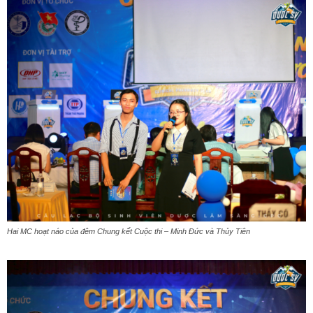
Hai MC hoạt náo của đêm Chung kết Cuộc thi – Minh Đức và Thủy Tiên