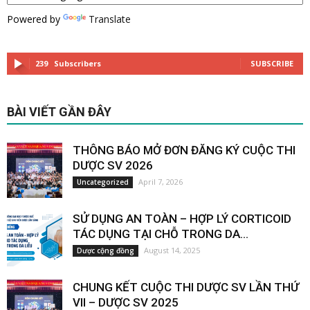
Powered by
Translate
239
Subscribers
SUBSCRIBE
BÀI VIẾT GẦN ĐÂY
THÔNG BÁO MỞ ĐƠN ĐĂNG KÝ CUỘC THI
DƯỢC SV 2026
April 7, 2026
Uncategorized
SỬ DỤNG AN TOÀN – HỢP LÝ CORTICOID
TÁC DỤNG TẠI CHỖ TRONG DA...
August 14, 2025
Dược cộng đồng
CHUNG KẾT CUỘC THI DƯỢC SV LẦN THỨ
VII – DƯỢC SV 2025