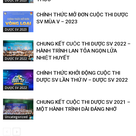
DƯỢC SV 2023
CHÍNH THỨC MỞ ĐƠN CUỘC THI DƯỢC
SV MÙA V – 2023
DƯỢC SV 2023
CHUNG KẾT CUỘC THI DƯỢC SV 2022 –
HÀNH TRÌNH LAN TỎA NGỌN LỬA
NHIỆT HUYẾT
DƯỢC SV 2022
CHÍNH THỨC KHỞI ĐỘNG CUỘC THI
DƯỢC SV LẦN THỨ IV – DƯỢC SV 2022
DƯỢC SV 2022
CHUNG KẾT CUỘC THI DƯỢC SV 2021 –
MỘT HÀNH TRÌNH DÀI ĐÁNG NHỚ
Uncategorized