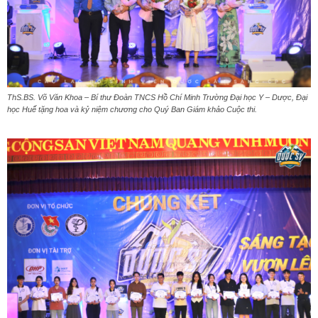
ThS.BS. Võ Văn Khoa – Bí thư Đoàn TNCS Hồ Chí Minh Trường Đại học Y – Dược, Đại
học Huế tặng hoa và kỷ niệm chương cho Quý Ban Giám khảo Cuộc thi.