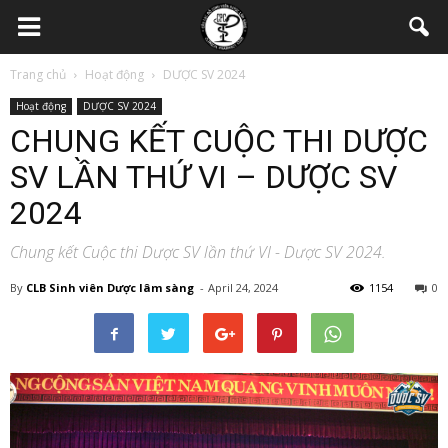
Trang chủ
Hoạt động
DƯỢC SV 2024
Hoạt động
DƯỢC SV 2024
CHUNG KẾT CUỘC THI DƯỢC
SV LẦN THỨ VI – DƯỢC SV
2024
Chung kết Cuộc thi Dược SV lần thứ VI - Dược SV 2024.
By
CLB Sinh viên Dược lâm sàng
-
April 24, 2024
1154
0