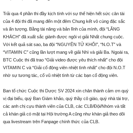
Trải qua 4 phần thi đầy kịch tính với sự thể hiện hết sức cân tài
của 4 đội thi đã mang đến một đêm Chung kết vô cùng đặc sắc
và ấn tượng. Bằng tài năng và bản lĩnh của mình, đội “LÃNG
KHÁCH” đã xuất sắc giành được ngôi vị giải Nhất chung cuộc.
Với kết quả sát sao, ba đội “NGUYÊN TỬ KHỐI”, “N.O.T” và
“VITAMIN C” cũng lần lượt mang về giải Nhì và giải Ba. Ngoài ra,
BTC Cuộc thi đã trao “Giải video được yêu thích nhất” cho đội
VITAMIN C và “Giải cổ động viên nhiệt tình nhất” cho đội N.O.T
nhờ sự tương tác, cổ vũ nhiệt tình từ các bạn cổ động viên.
Ban tổ chức Cuộc thi Dược SV 2024 xin chân thành cảm ơn quý
vị đại biểu, quý Ban Giám khảo, quý thầy cô giáo, quý nhà tài trợ,
các anh chị cựu thành viên của CLB, các CLB/Đội/Nhóm và tất
cả khán giả có mặt tại Hội trường A cũng như khán giả theo dõi
qua livestream trên Fanpage chính thức của CLB.