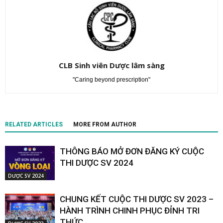
CLB Sinh viên Dược lâm sàng
"Caring beyond prescription"
RELATED ARTICLES
MORE FROM AUTHOR
THÔNG BÁO MỞ ĐƠN ĐĂNG KÝ CUỘC
THI DƯỢC SV 2024
DƯỢC SV 2024
CHUNG KẾT CUỘC THI DƯỢC SV 2023 –
HÀNH TRÌNH CHINH PHỤC ĐỈNH TRI
THỨC