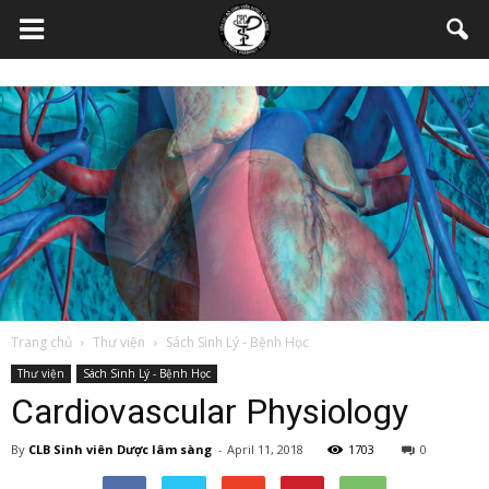
Trang chủ
Thư viện
Sách Sinh Lý - Bệnh Học
Thư viện
Sách Sinh Lý - Bệnh Học
Cardiovascular Physiology
By
CLB Sinh viên Dược lâm sàng
-
April 11, 2018
1703
0