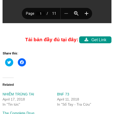
Tải bản đầy đủ tại đây:
Get Link
Share this:
Click
Click
to
to
share
share
on
on
Twitter
Facebook
(Opens
(Opens
in
in
new
new
Related
window)
window)
NHIỄM TRÙNG TAI
BNF 73
April 17, 2018
April 11, 2018
In "Tin tức"
In "Sổ Tay - Tra Cứu"
The Complete Drug