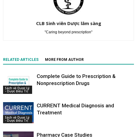
CLB Sinh viên Dược lâm sàng
"Caring beyond prescription"
RELATED ARTICLES
MORE FROM AUTHOR
Complete Guide to Prescription &
Nonprescription Drugs
Sách về Dược Lý
- Dược Điều Trị
CURRENT Medical Diagnosis and
Treatment
Sách về Dược Lý
- Dược Điều Trị
Pharmacy Case Studies