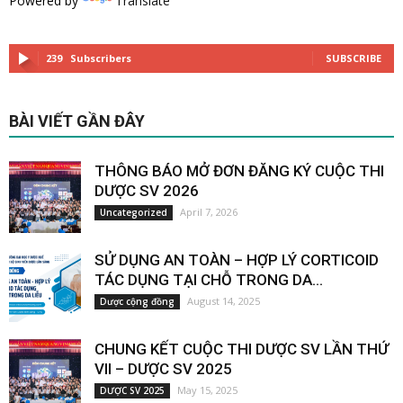
Powered by
Translate
239
Subscribers
SUBSCRIBE
BÀI VIẾT GẦN ĐÂY
THÔNG BÁO MỞ ĐƠN ĐĂNG KÝ CUỘC THI
DƯỢC SV 2026
April 7, 2026
Uncategorized
SỬ DỤNG AN TOÀN – HỢP LÝ CORTICOID
TÁC DỤNG TẠI CHỖ TRONG DA...
August 14, 2025
Dược cộng đồng
CHUNG KẾT CUỘC THI DƯỢC SV LẦN THỨ
VII – DƯỢC SV 2025
May 15, 2025
DƯỢC SV 2025