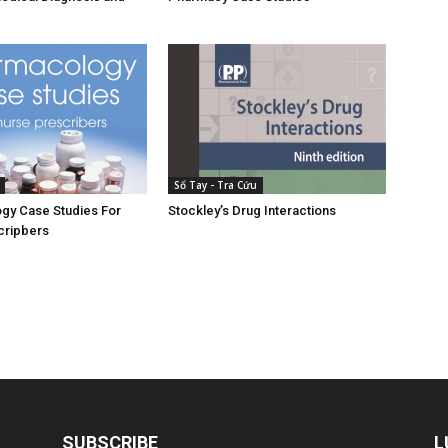
Sổ Tay - Tra Cứu
gy Case Studies For
Stockley’s Drug Interactions
cripbers
SUBSCRIBE
L