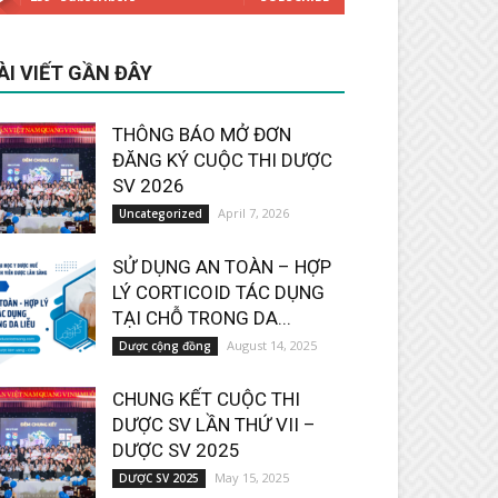
ÀI VIẾT GẦN ĐÂY
THÔNG BÁO MỞ ĐƠN
ĐĂNG KÝ CUỘC THI DƯỢC
SV 2026
April 7, 2026
Uncategorized
SỬ DỤNG AN TOÀN – HỢP
LÝ CORTICOID TÁC DỤNG
TẠI CHỖ TRONG DA...
August 14, 2025
Dược cộng đồng
CHUNG KẾT CUỘC THI
DƯỢC SV LẦN THỨ VII –
DƯỢC SV 2025
May 15, 2025
DƯỢC SV 2025