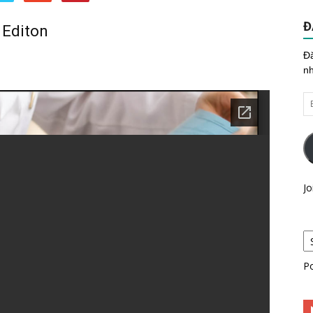
Đ
 Editon
Đă
n
En
yo
em
he
Jo
P