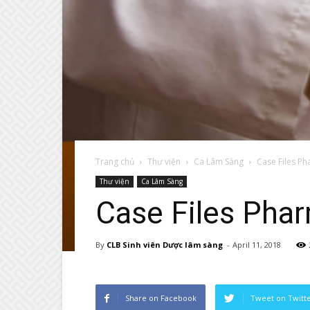
Trang chủ
Thư viện
Ca Lâm Sàng
Case Files P
Thư viện
Ca Lâm Sàng
Case Files Pha
By
CLB Sinh viên Dược lâm sàng
-
April 11, 2018
Share on Facebook
Tweet on Twitt