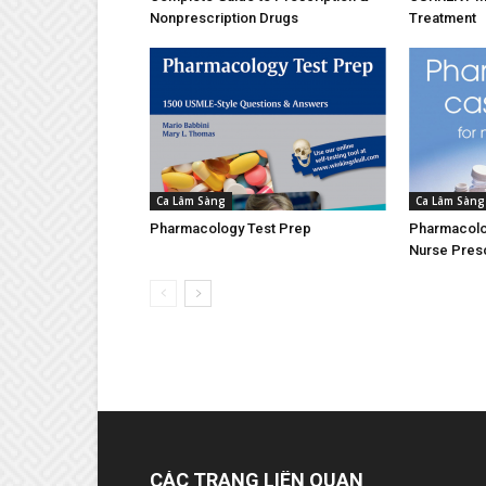
Nonprescription Drugs
Treatment
Ca Lâm Sàng
Ca Lâm Sàng
Pharmacology Test Prep
Pharmacolo
Nurse Pres
CÁC TRANG LIÊN QUAN