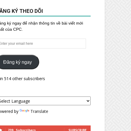
ĂNG KÝ THEO DÕI
ng ký ngay để nhận thông tin về bài viết mới
hất của CPC.
ter
ur
ail
re
Đăng ký ngay
in 514 other subscribers
owered by
Translate
239
Subscribers
SUBSCRIBE