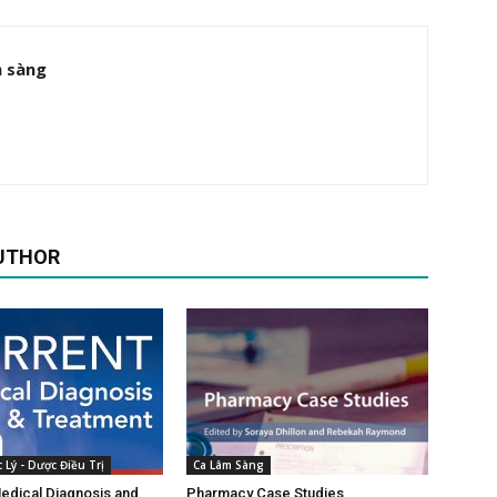
m sàng
UTHOR
 Lý - Dược Điều Trị
Ca Lâm Sàng
dical Diagnosis and
Pharmacy Case Studies