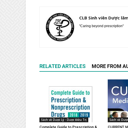
CLB Sinh viên Dược lâ
"Caring beyond prescription"
RELATED ARTICLES
MORE FROM A
Sách về Dược Lý - Dược Điều Trị
Sách về Dược
Complete Guide to Prescription &
CURRENT Me