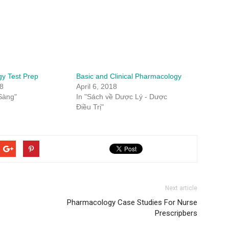
y Test Prep
Basic and Clinical Pharmacology
18
April 6, 2018
Sàng"
In "Sách về Dược Lý - Dược
Điều Trị"
Next article
Pharmacology Case Studies For Nurse
Prescripbers