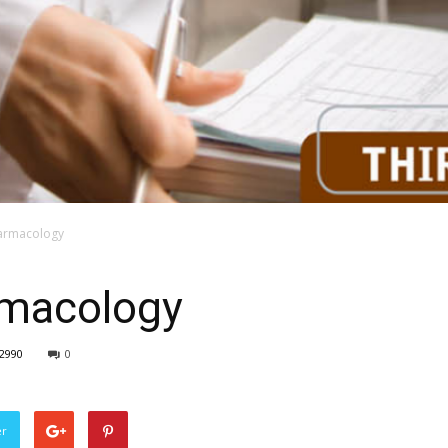
harmacology
rmacology
2990
0
er