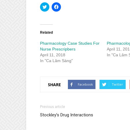
Click
Click
to
to
share
share
on
on
Twitter
Facebook
(Opens
(Opens
in
in
new
new
Related
window)
window)
Pharmacology Case Studies For
Pharmacolog
Nurse Prescripbers
April 11, 20
April 11, 2018
In "Ca Lâm 
In "Ca Lâm Sàng"
SHARE
Facebook
Twitter
Previous article
Stockley’s Drug Interactions