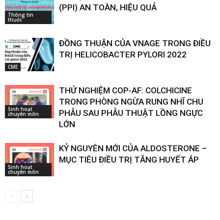
(PPI) AN TOÀN, HIỆU QUẢ
Thông tin
thuốc
ĐỒNG THUẬN CỦA VNAGE TRONG ĐIỀU
TRỊ HELICOBACTER PYLORI 2022
CME
THỬ NGHIỆM COP-AF: COLCHICINE
TRONG PHÒNG NGỪA RUNG NHĨ CHU
Sinh hoạt
PHẪU SAU PHẪU THUẬT LỒNG NGỰC
chuyên môn
LỚN
KỶ NGUYÊN MỚI CỦA ALDOSTERONE –
MỤC TIÊU ĐIỀU TRỊ TĂNG HUYẾT ÁP
Sinh hoạt
chuyên môn