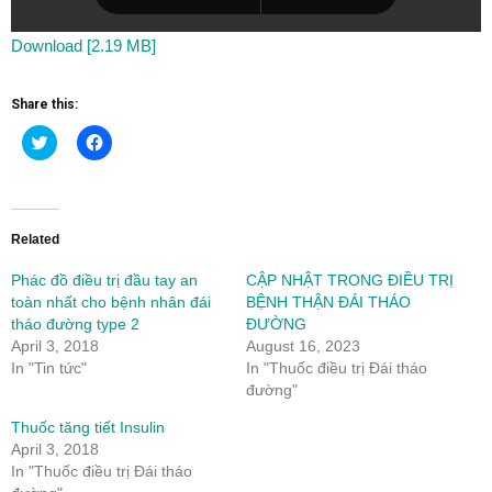
Download [2.19 MB]
Share this:
Click
Click
to
to
share
share
on
on
Twitter
Facebook
(Opens
(Opens
in
in
new
new
Related
window)
window)
Phác đồ điều trị đầu tay an
CẬP NHẬT TRONG ĐIỀU TRỊ
toàn nhất cho bệnh nhân đái
BỆNH THẬN ĐÁI THÁO
tháo đường type 2
ĐƯỜNG
April 3, 2018
August 16, 2023
In "Tin tức"
In "Thuốc điều trị Đái tháo
đường"
Thuốc tăng tiết Insulin
April 3, 2018
In "Thuốc điều trị Đái tháo