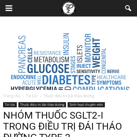
Trang chủ
Tin tức
Thuốc điều trị Đái tháo đường
Tin tức
Thuốc điều trị Đái tháo đường
Sinh hoạt chuyên môn
NHÓM THUỐC SGLT2-I
TRONG ĐIỀU TRỊ ĐÁI THÁO