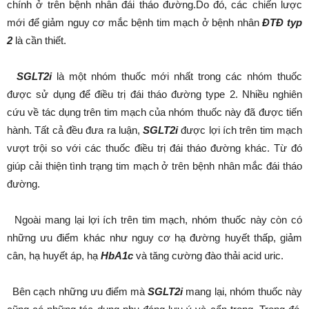
chính ở trên bệnh nhân đái tháo đường.Do đó, các chiến lược
mới để giảm nguy cơ mắc bệnh tim mạch ở bệnh nhân
ĐTĐ typ
2
là cần thiết.
SGLT2i
là một nhóm thuốc mới nhất trong các nhóm thuốc
được sử dụng để điều trị đái tháo đường type 2. Nhiều nghiên
cứu về tác dụng trên tim mạch của nhóm thuốc này đã được tiến
hành. Tất cả đều đưa ra luận,
SGLT2i
được lợi ích trên tim mạch
vượt trội so với các thuốc điều trị đái tháo đường khác. Từ đó
giúp cải thiện tình trạng tim mạch ở trên bệnh nhân mắc đái tháo
đường.
Ngoài mang lại lợi ích trên tim mạch, nhóm thuốc này còn có
những ưu điểm khác như nguy cơ hạ đường huyết thấp, giảm
cân, hạ huyết áp, hạ
HbA1c
và tăng cường đào thải acid uric.
Bên cạch những ưu điểm mà
SGLT2i
mang lại, nhóm thuốc này