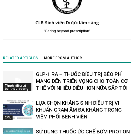
CLB Sinh viên Dược lâm sàng
"Caring beyond prescription"
RELATED ARTICLES
MORE FROM AUTHOR
GLP-1 RA – THUỐC ĐIỀU TRỊ BÉO PHÌ
MANG ĐẾN TRIỂN VỌNG CHO TOÀN CƠ
Thuốc điều trị
THỂ VỚI NHIỀU ĐIỀU HƠN NỮA SẮP TỚI
Đái tháo đường
LỰA CHỌN KHÁNG SINH ĐIỀU TRỊ VI
KHUẨN GRAM ÂM ĐA KHÁNG TRONG
VIÊM PHỔI BỆNH VIỆN
CME
SỬ DỤNG THUỐC ỨC CHẾ BƠM PROTON