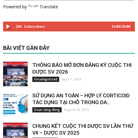
Powered by
Translate
239
Subscribers
SUBSCRIBE
BÀI VIẾT GẦN ĐÂY
THÔNG BÁO MỞ ĐƠN ĐĂNG KÝ CUỘC THI
DƯỢC SV 2026
April 7, 2026
Uncategorized
SỬ DỤNG AN TOÀN – HỢP LÝ CORTICOID
TÁC DỤNG TẠI CHỖ TRONG DA...
August 14, 2025
Dược cộng đồng
CHUNG KẾT CUỘC THI DƯỢC SV LẦN THỨ
VII – DƯỢC SV 2025