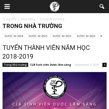
Trang chủ
Hoạt động
Trong Nhà trường
TRONG NHÀ TRƯỜNG
DƯỢC SV 2024
DƯỢC SV 2025
DƯỢC SV 2023
DƯỢC SV 2022
TUYỂN THÀNH VIÊN NĂM HỌC
2018-2019
CLB Sinh viên Dược lâm sàng
-
September 3, 2018
Trong Nhà trường
0