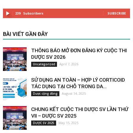
239
Subscribers
SUBSCRIBE
BÀI VIẾT GẦN ĐÂY
THÔNG BÁO MỞ ĐƠN ĐĂNG KÝ CUỘC THI
DƯỢC SV 2026
April 7, 2026
Uncategorized
SỬ DỤNG AN TOÀN – HỢP LÝ CORTICOID
TÁC DỤNG TẠI CHỖ TRONG DA...
August 14, 2025
Dược cộng đồng
CHUNG KẾT CUỘC THI DƯỢC SV LẦN THỨ
VII – DƯỢC SV 2025
May 15, 2025
DƯỢC SV 2025