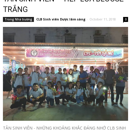
TRẮNG
CLB Sinh viên Dược lâm sàng
-
October 11, 2018
Trong Nhà trường
0
TÂN SINH VIÊN - NHỮNG KHOẢNG KHẮC ĐÁNG NHỚ CLB SINH