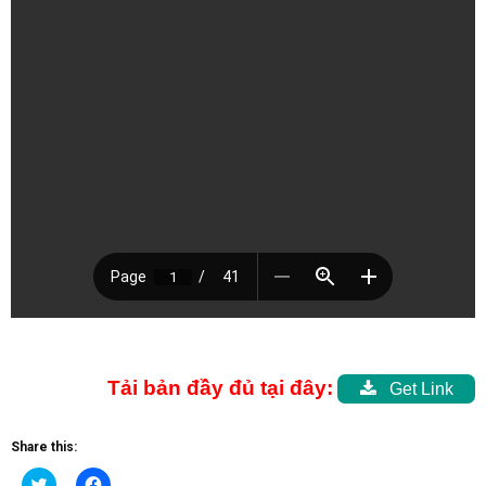
Tải bản đầy đủ tại đây:
Get Link
Share this:
Click
Click