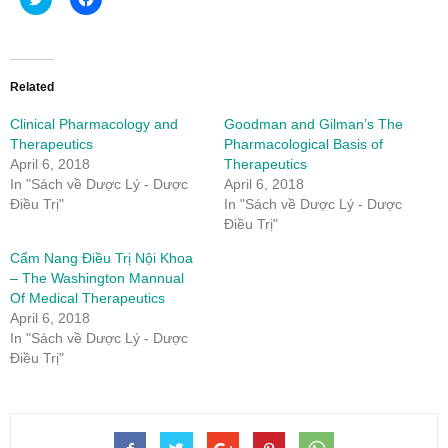
to
to
share
share
on
on
Twitter
Facebook
(Opens
(Opens
in
in
new
new
Related
window)
window)
Clinical Pharmacology and
Goodman and Gilman’s The
Therapeutics
Pharmacological Basis of
April 6, 2018
Therapeutics
In "Sách về Dược Lý - Dược
April 6, 2018
Điều Trị"
In "Sách về Dược Lý - Dược
Điều Trị"
Cẩm Nang Điều Trị Nội Khoa
– The Washington Mannual
Of Medical Therapeutics
April 6, 2018
In "Sách về Dược Lý - Dược
Điều Trị"