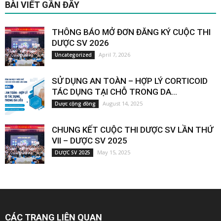
BÀI VIẾT GẦN ĐÂY
THÔNG BÁO MỞ ĐƠN ĐĂNG KÝ CUỘC THI
DƯỢC SV 2026
April 7, 2026
Uncategorized
SỬ DỤNG AN TOÀN – HỢP LÝ CORTICOID
TÁC DỤNG TẠI CHỖ TRONG DA...
August 14, 2025
Dược cộng đồng
CHUNG KẾT CUỘC THI DƯỢC SV LẦN THỨ
VII – DƯỢC SV 2025
May 15, 2025
DƯỢC SV 2025
CÁC TRANG LIÊN QUAN