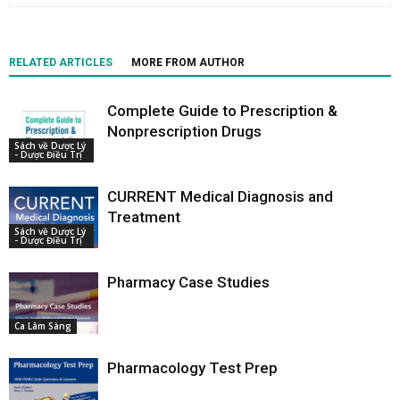
RELATED ARTICLES
MORE FROM AUTHOR
Complete Guide to Prescription &
Nonprescription Drugs
Sách về Dược Lý
- Dược Điều Trị
CURRENT Medical Diagnosis and
Treatment
Sách về Dược Lý
- Dược Điều Trị
Pharmacy Case Studies
Ca Lâm Sàng
Pharmacology Test Prep